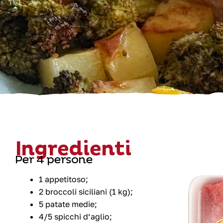
Ingredienti
Per 4 persone
1 appetitoso;
2 broccoli siciliani (1 kg);
5 patate medie;
4/5 spicchi d’aglio;