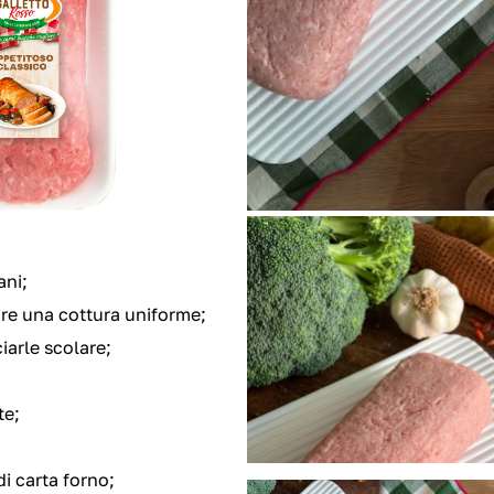
ani;
ire una cottura uniforme;
iarle scolare;
te;
i carta forno;