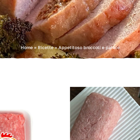
Home
»
Ricette
»
Appetitoso broccoli e patate