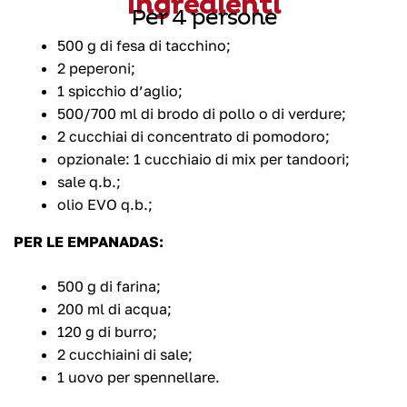
Ingredienti
Per 4 persone
500 g di fesa di tacchino;
2 peperoni;
1 spicchio d’aglio;
500/700 ml di brodo di pollo o di verdure;
2 cucchiai di concentrato di pomodoro;
opzionale: 1 cucchiaio di mix per tandoori;
sale q.b.;
olio EVO q.b.;
PER LE EMPANADAS:
500 g di farina;
200 ml di acqua;
120 g di burro;
2 cucchiaini di sale;
1 uovo per spennellare.