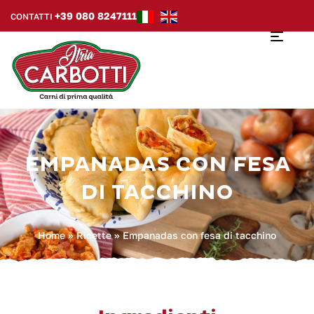
+39 080 8247111
CONTATTI
EMPANADAS CON FESA
DI TACCHINO
Home
»
Ricette
»
Empanadas con fesa di tacchino