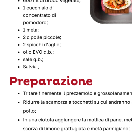
600 ml di brodo vegetale;
1 cucchiaio di
concentrato di
pomodoro;
1 mela;
2 cipolle piccole;
2 spicchi d’aglio;
olio EVO q.b.;
sale q.b.;
Salvia.;
Preparazione
Tritare finemente il prezzemolo e grossolanament
Ridurre la scamorza a tocchetti su cui andranno a
pollo;
In una ciotola aggiungere la mollica di pane, m
scorza di limone grattugiata e metà parmigiano;