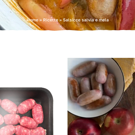
Home
»
Ricette
»
Salsicce salvia e mela