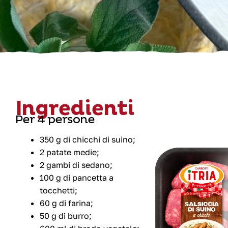
Ingredienti
Per 4 persone
350 g di chicchi di suino;
2 patate medie;
2 gambi di sedano;
100 g di pancetta a
tocchetti;
60 g di farina;
50 g di burro;