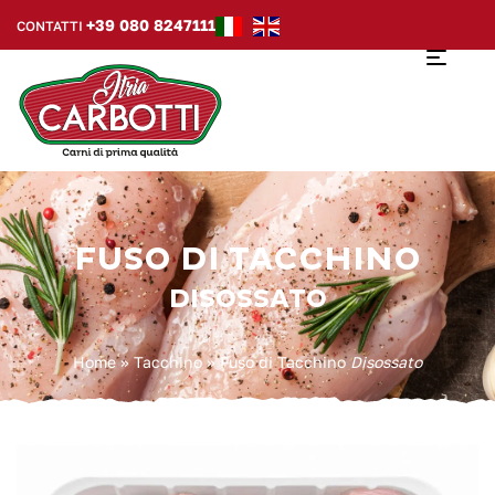
+39 080 8247111
CONTATTI
FUSO DI TACCHINO
DISOSSATO
Home
»
Tacchino
»
Fuso di Tacchino
Disossato