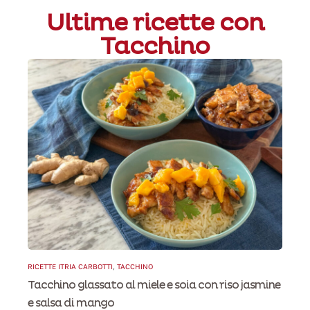
Ultime ricette con
Tacchino
RICETTE ITRIA CARBOTTI
,
TACCHINO
Tacchino glassato al miele e soia con riso jasmine
e salsa di mango