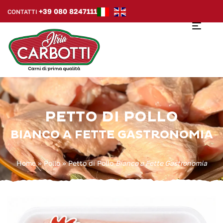
+39 080 8247111
CONTATTI
PETTO DI POLLO
BIANCO A FETTE GASTRONOMIA
Home
»
Pollo
»
Petto di Pollo
Bianco a Fette Gastronomia