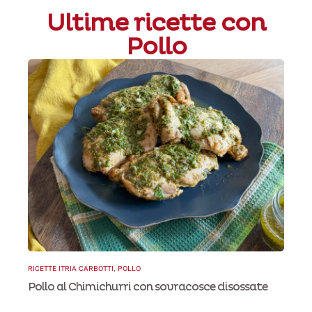
Ultime ricette con
Pollo
RICETTE ITRIA CARBOTTI
,
POLLO
Pollo al Chimichurri con sovracosce disossate