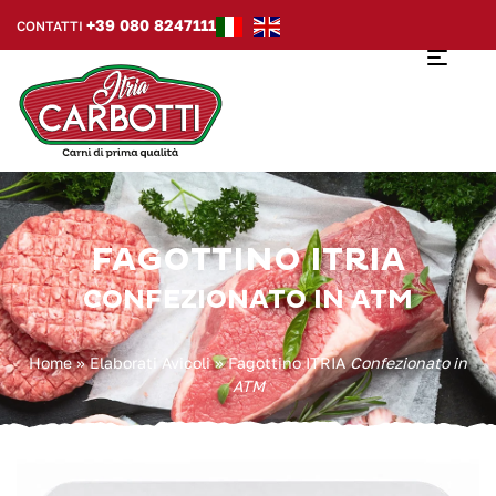
+39 080 8247111
CONTATTI
FAGOTTINO ITRIA
CONFEZIONATO IN ATM
Home
»
Elaborati Avicoli
»
Fagottino ITRIA
Confezionato in
ATM